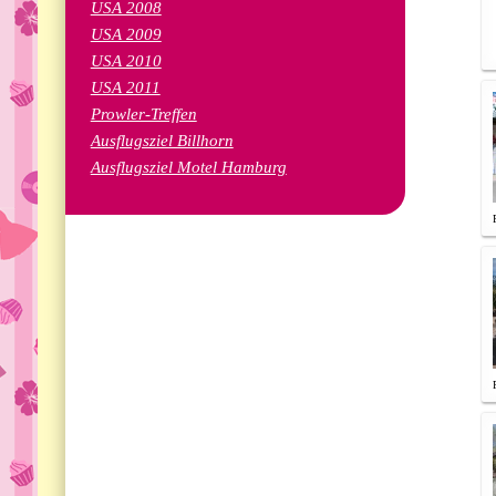
USA 2008
USA 2009
USA 2010
USA 2011
Prowler-Treffen
Ausflugsziel Billhorn
Ausflugsziel Motel Hamburg