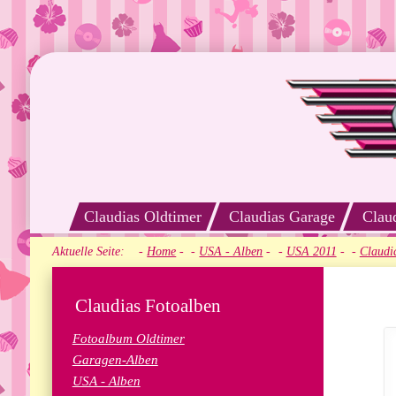
Claudias Oldtimer
Claudias Garage
Clau
Aktuelle Seite:
Home
-
USA - Alben
-
USA 2011
-
Claudi
Claudias Fotoalben
Fotoalbum Oldtimer
Garagen-Alben
USA - Alben