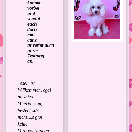
kommt
vorbei
und
schaut
euch
doch
mal
ganz
unverbindlich
unser
Training
an.
Jede/r ist
Willkommen, egal
ob schon
Vorerfahrung
besteht oder
nicht. Es gibt
keine
Voraussetzungen,