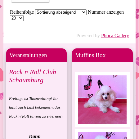
Reihenfolge
Nummer anzeigen
Powered by
Phoca Gallery
Veranstaltungen
Muffins Box
Rock n Roll Club
Schaumburg
Freitags ist Tanztraining! Ihr
habt auch Lust bekommen, das
Rock´n´Roll tanzen zu erlernen?
Dann