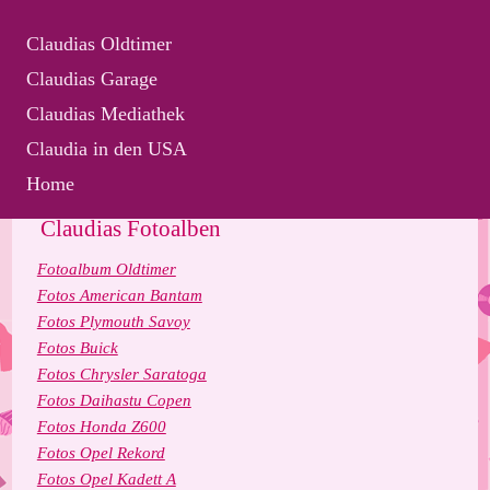
Claudias Oldtimer
Claudias Garage
Claudias Mediathek
Claudia in den USA
Home
Claudias Fotoalben
Fotoalbum Oldtimer
Fotos American Bantam
Fotos Plymouth Savoy
Fotos Buick
Fotos Chrysler Saratoga
Fotos Daihastu Copen
Fotos Honda Z600
Fotos Opel Rekord
Fotos Opel Kadett A