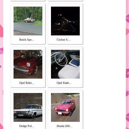
Buick Spe...
Crylser S...
Opel Reko...
Opel Kade...
Dodge Pol...
Honda Z60...