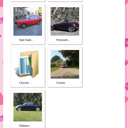
Opel Kade...
Plymouth ...
Chrysler ...
Crosley
Daihatsu ...